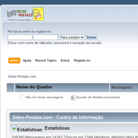
Por favor
entre
ou
registe-se
.
Entrar com nome de utilizador, password e duração da sessão
Início
Ajuda
Recent Topics
Entrar
Registe-se
Selos-Postais.com
Nome do Quadro
Mensagens
Não há novas mensagens
Quadro de Redireccionamento
Selos-Postais.com - Centro de Informação
Estatísticas
209380 Mensagens em 14347 Tópicos por 1348 Membros. Membro Mais R